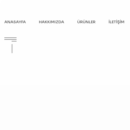
ANASAYFA
HAKKIMIZDA
ÜRÜNLER
İLETIŞIM