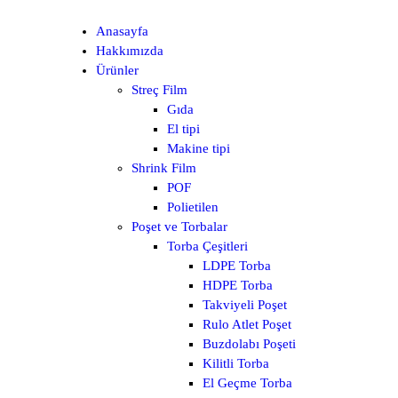
Anasayfa
Hakkımızda
Ürünler
Streç Film
Gıda
El tipi
Makine tipi
Shrink Film
POF
Polietilen
Poşet ve Torbalar
Torba Çeşitleri
LDPE Torba
HDPE Torba
Takviyeli Poşet
Rulo Atlet Poşet
Buzdolabı Poşeti
Kilitli Torba
El Geçme Torba