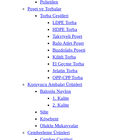
Polietilen
Poşet ve Torbalar
Torba Çeşitleri
LDPE Torba
HDPE Torba
Takviyeli Poşet
Rulo Atlet Poşet
Buzdolabı Poşeti
Kilitli Torba
El Geçme Torba
Jelatin Torba
OPP-CPP Torba
Koruyucu Ambalaj Ürünleri
Balonlu Naylon
1. Kalite
2. Kalite
Şilte
Köşebent
Oluklu Mukavvalar
Çemberleme Ürünleri
Çember Çeşitleri