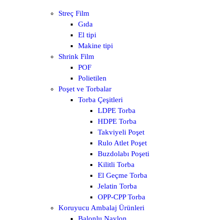
Streç Film
Gıda
El tipi
Makine tipi
Shrink Film
POF
Polietilen
Poşet ve Torbalar
Torba Çeşitleri
LDPE Torba
HDPE Torba
Takviyeli Poşet
Rulo Atlet Poşet
Buzdolabı Poşeti
Kilitli Torba
El Geçme Torba
Jelatin Torba
OPP-CPP Torba
Koruyucu Ambalaj Ürünleri
Balonlu Naylon