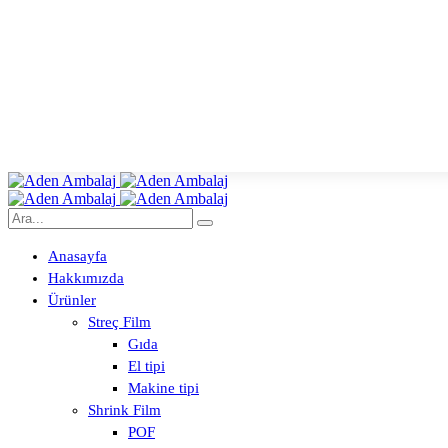
Anasayfa
Hakkımızda
Ürünler
Streç Film
Gıda
El tipi
Makine tipi
Shrink Film
POF