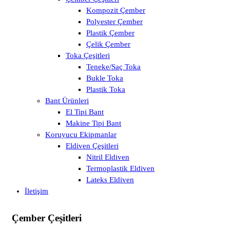
Kompozit Çember
Polyester Çember
Plastik Çember
Çelik Çember
Toka Çeşitleri
Teneke/Saç Toka
Bukle Toka
Plastik Toka
Bant Ürünleri
El Tipi Bant
Makine Tipi Bant
Koruyucu Ekipmanlar
Eldiven Çeşitleri
Nitril Eldiven
Termoplastik Eldiven
Lateks Eldiven
İletişim
Çember Çeşitleri