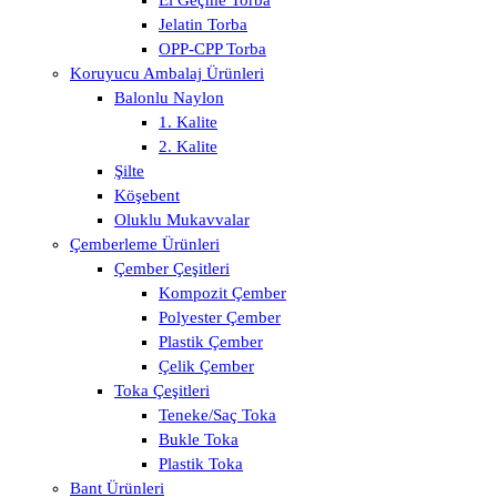
El Geçme Torba
Jelatin Torba
OPP-CPP Torba
Koruyucu Ambalaj Ürünleri
Balonlu Naylon
1. Kalite
2. Kalite
Şilte
Köşebent
Oluklu Mukavvalar
Çemberleme Ürünleri
Çember Çeşitleri
Kompozit Çember
Polyester Çember
Plastik Çember
Çelik Çember
Toka Çeşitleri
Teneke/Saç Toka
Bukle Toka
Plastik Toka
Bant Ürünleri