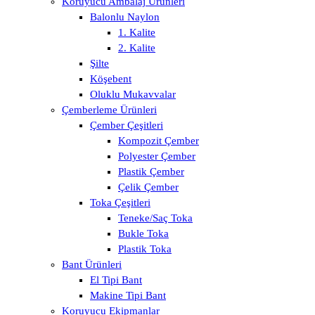
Koruyucu Ambalaj Ürünleri
Balonlu Naylon
1. Kalite
2. Kalite
Şilte
Köşebent
Oluklu Mukavvalar
Çemberleme Ürünleri
Çember Çeşitleri
Kompozit Çember
Polyester Çember
Plastik Çember
Çelik Çember
Toka Çeşitleri
Teneke/Saç Toka
Bukle Toka
Plastik Toka
Bant Ürünleri
El Tipi Bant
Makine Tipi Bant
Koruyucu Ekipmanlar