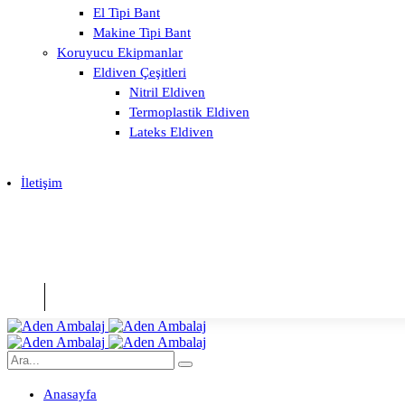
El Tipi Bant
Makine Tipi Bant
Koruyucu Ekipmanlar
Eldiven Çeşitleri
Nitril Eldiven
Termoplastik Eldiven
Lateks Eldiven
İletişim
Anasayfa