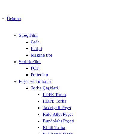
Ürünler
Streç Film
Gıda
El tipi
Makine tipi
Shrink Film
POF
Polietilen
Poşet ve Torbalar
Torba Çeşitleri
LDPE Torba
HDPE Torba
Takviyeli Poşet
Rulo Atlet Poşet
Buzdolabı Poşeti
Kilitli Torba