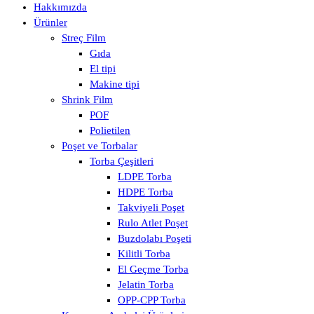
Hakkımızda
Ürünler
Streç Film
Gıda
El tipi
Makine tipi
Shrink Film
POF
Polietilen
Poşet ve Torbalar
Torba Çeşitleri
LDPE Torba
HDPE Torba
Takviyeli Poşet
Rulo Atlet Poşet
Buzdolabı Poşeti
Kilitli Torba
El Geçme Torba
Jelatin Torba
OPP-CPP Torba