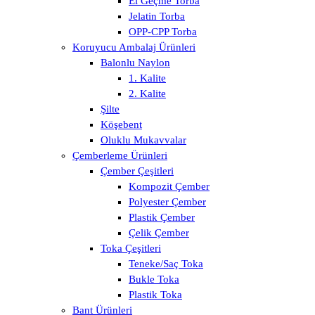
El Geçme Torba
Jelatin Torba
OPP-CPP Torba
Koruyucu Ambalaj Ürünleri
Balonlu Naylon
1. Kalite
2. Kalite
Şilte
Köşebent
Oluklu Mukavvalar
Çemberleme Ürünleri
Çember Çeşitleri
Kompozit Çember
Polyester Çember
Plastik Çember
Çelik Çember
Toka Çeşitleri
Teneke/Saç Toka
Bukle Toka
Plastik Toka
Bant Ürünleri