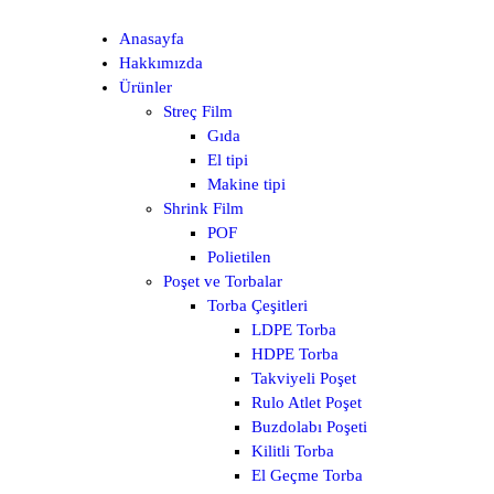
Anasayfa
Hakkımızda
Ürünler
Streç Film
Gıda
El tipi
Makine tipi
Shrink Film
POF
Polietilen
Poşet ve Torbalar
Torba Çeşitleri
LDPE Torba
HDPE Torba
Takviyeli Poşet
Rulo Atlet Poşet
Buzdolabı Poşeti
Kilitli Torba
El Geçme Torba