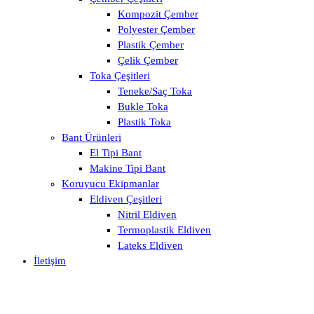
Kompozit Çember
Polyester Çember
Plastik Çember
Çelik Çember
Toka Çeşitleri
Teneke/Saç Toka
Bukle Toka
Plastik Toka
Bant Ürünleri
El Tipi Bant
Makine Tipi Bant
Koruyucu Ekipmanlar
Eldiven Çeşitleri
Nitril Eldiven
Termoplastik Eldiven
Lateks Eldiven
İletişim