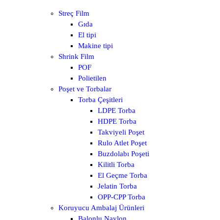
Streç Film
Gıda
El tipi
Makine tipi
Shrink Film
POF
Polietilen
Poşet ve Torbalar
Torba Çeşitleri
LDPE Torba
HDPE Torba
Takviyeli Poşet
Rulo Atlet Poşet
Buzdolabı Poşeti
Kilitli Torba
El Geçme Torba
Jelatin Torba
OPP-CPP Torba
Koruyucu Ambalaj Ürünleri
Balonlu Naylon