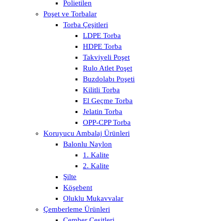
Polietilen
Poşet ve Torbalar
Torba Çeşitleri
LDPE Torba
HDPE Torba
Takviyeli Poşet
Rulo Atlet Poşet
Buzdolabı Poşeti
Kilitli Torba
El Geçme Torba
Jelatin Torba
OPP-CPP Torba
Koruyucu Ambalaj Ürünleri
Balonlu Naylon
1. Kalite
2. Kalite
Şilte
Köşebent
Oluklu Mukavvalar
Çemberleme Ürünleri
Çember Çeşitleri