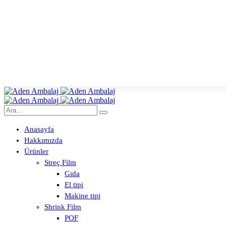
Anasayfa
Hakkımızda
Ürünler
Streç Film
Gıda
El tipi
Makine tipi
Shrink Film
POF